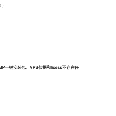
！)
一键安装包、VPS侦探和licess不存在任