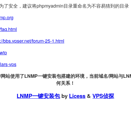
(为了安全，建议将phpmyadmin目录重命名为不容易猜到的目录
nmp.org
/faq.html
://bbs.vpser.net/forum-25-1.html
owto
llars-vps
站使用了LNMP一键安装包搭建的环境，当前域名/网站与LNMP
何关系！
LNMP一键安装包
by
Licess
&
VPS侦探